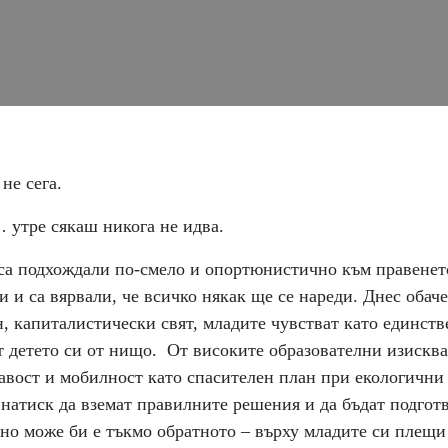
не сега.
 утре сякаш никога не идва.
а подхождали по-смело и опортюнистично към правенето
и и са вярвали, че всичко някак ще се нареди. Днес обач
, капиталистически свят, младите чувстват като единстве
т детето си от нищо. От високите образователни изисква
кавост и мобилност като спасителен план при екологичн
натиск да вземат правилните решения и да бъдат подгот
 но може би е тъкмо обратното – върху младите си плещи