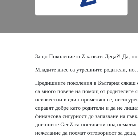
Защо Поколението Z казват: Деца?! Да, но 
Младите днес са утрешните родители, но…
Предишните поколения в България сякаш с
са много повече на помощ от родителите с
неизвестни в един променящ се, несигурен
справят добре като родители и да не лиша
финансова сигурност до запазване на гъв
днешните GenZ са поставени под немалък 
нежелание да поемат отговорност за деца,