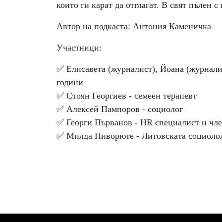
които ги карат да отглагат. В свят пълен с
Автор на подкаста: Антония Каменичка
Участници:
✅ Елисавета (журналист), Йоана (журнали
години
✅ Стоян Георгиев - семеен терапевт
✅ Алексей Пампоров - социолог
✅ Георги Първанов - HR специалист и чле
✅ Милда Пиворюте - Литовската социоложк