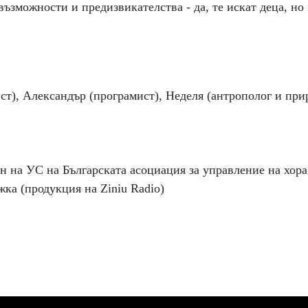
 възможности и предизвикателства - да, те искат деца, но н
ст), Александър (програмист), Неделя (антрополог и при
н на УС на Българската асоциация за управление на хора
а (продукция на Ziniu Radio)