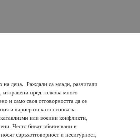
 на деца. Раждали са млади, разчитали
е, изправени пред толкова много
но и само своя отговорността да се
ния и кариерата като основа за
и катаклизми или военни конфликти,
вени. Често биват обвинявани в
 носят свръхотговорност и несигурност,