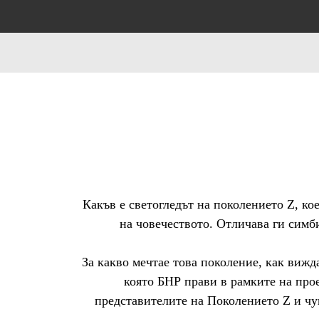
Какъв е светогледът на поколението Z, кое
на човечеството. Отличава ги симб
За какво мечтае това поколение, как вижд
която БНР прави в рамките на прое
представителите на Поколението Z и чува