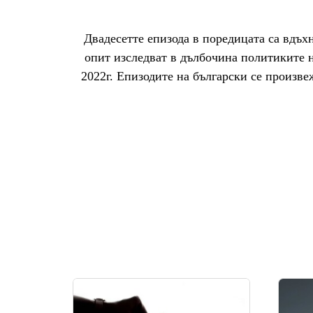
Двадесетте епизода в поредицата са вдъх
опит изследват в дълбочина политиките н
2022г. Епизодите на български се произв