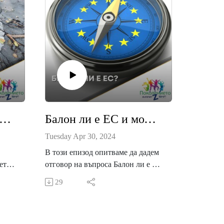
нето на мерките срещу климатичните промени | Поколението Z / Gen Z
Балон ли е ЕС и може ли да се спука? | Поколението Z / Gen Z
Tuesday Apr 30, 2024
В този епизод опитваме да дадем
ето
отговор на въпроса Балон ли е ЕС
ите
и може ли да се спука?
29
„Европейският балон“ е
 на
концепция, използвана в Брюксел