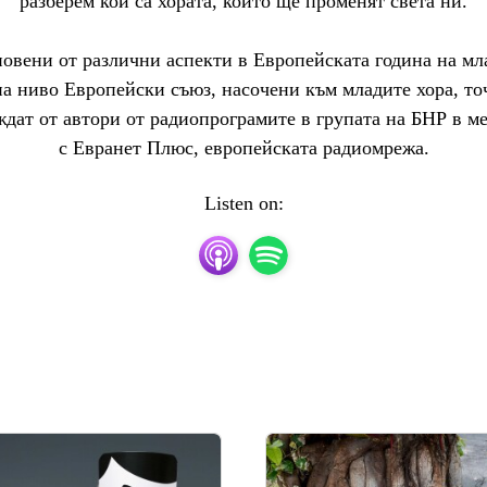
разберем кои са хората, които ще променят света ни.

новени от различни аспекти в Европейската година на мл
а ниво Европейски съюз, насочени към младите хора, точ
еждат от автори от радиопрограмите в групата на БНР в 
с Евранет Плюс, европейската радиомрежа.
Listen on: