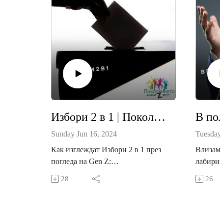
Избори 2 в 1 | Поколението Z / Gen Z
Sunday Jun 16, 2024
Tuesday
Как изглеждат Избори 2 в 1 през
Влизам
погледа на Gen Z:
лабири
Наред с изборите за Европейски
В наве
28
26
парламент българите гласуваха за
българ
шести път в рамките на три
парлам
години за Народно събрание на 9
активн