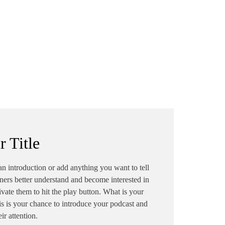
Миролюба Ташева от Самоков,
най-младият общински съветник
в България🔴 Стефан Марков,
илева
който влиза в Столичния
общински съвет малко след като
навършва 20 години🔴 18-
ител
годишната Софи ван дер Масен
ина
(продукция на AMS - Germany)
🔴
 на
r Title
ер на
 an introduction or add anything you want to tell
eners better understand and become interested in
л,
vate them to hit the play button. What is your
витие
s is your chance to introduce your podcast and
ir attention.