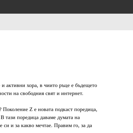
 и активни хора, в чиито ръце е бъдещето 
сти на свободния свят и интернет.

 Поколение Z е новата подкаст поредица, 
 В тази поредица даваме думата на 
си и за какво мечтае. Правим го, за да 