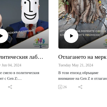
В политическия лабиринт | Поколението Z / Gen Z
Отлага
 Jun 04, 2024
Tuesday May 21, 2024
е смело в политическия
В този епизод обръщаме
нт с Gen Z:
внимание на Gen Z и отлаган
черието на изборите за
на мерките срещу климатичн
26
ски и европейски
промeни:
ент се обърнахме към
и млади хора от Стара
За това поколение отлагането