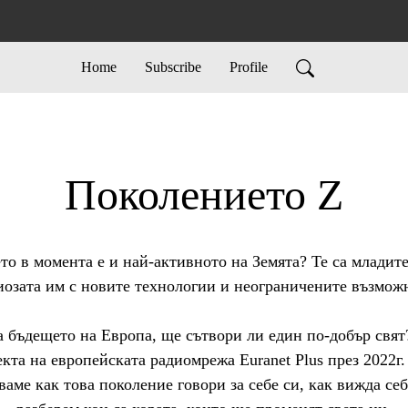
Home
Subscribe
Profile
Поколението Z
то в момента е и най-активното на Земята? Те са младите
иозата им с новите технологии и неограничените възможно
а бъдещето на Европа, ще сътвори ли един по-добър свят?
кта на европейската радиомрежа Euranet Plus през 2022г.
ме как това поколение говори за себе си, как вижда себе 